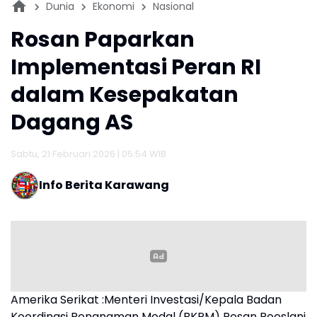
modern agar produktivitas meningkat dan
Dunia
Ekonomi
Nasional
perekonomian masyarakat, khususnya nelayan di
Rosan Paparkan
Muaragembong, dapat berkembang lebih baik," kata
dia.(*)
Implementasi Peran RI
dalam Kesepakatan
Dagang AS
Sabtu, 21 Februari 2026 | 05:54 WIB
Info Berita Karawang
Amerika Serikat :Menteri Investasi/Kepala Badan
Koordinasi Penanaman Modal (BKPM) Rosan Roeslani