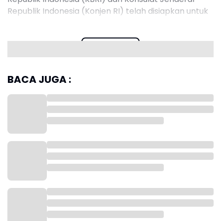
Republik Indonesia (Konjen RI) telah disiapkan untuk
menangani sektor-sektor tertentu.
Read more
BACA JUGA :
“Untuk kegiatan oil and gas tadi, tentunya ini akan
digerakkan dari Konsul Jenderal kita di Houston,” ujar
Rosan dalam keterangan pers, Jumat, 20 Februari
2026.
Selain itu, koordinasi bahan pangan seperti kedelai
dan gandum di wilayah Midwest Amerika Serikat
akan dilakukan melalui Konjen RI di Chicago.