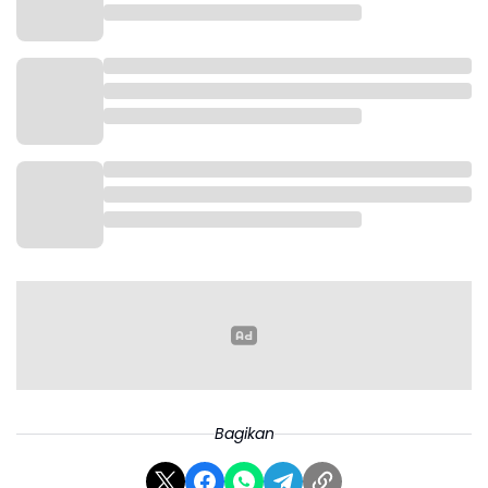
Asep berharap dukungan program revitalisasi
tambak dari pemerintah pusat mampu
meningkatkan produktivitas sekaligus menambah
peluang kerja sehingga angka kemiskinan berkurang
dan kesejahteraan masyarakat pesisir, khususnya di
Muaragembong semakin meningkat.
Menurut dia Kabupaten Bekasi memiliki potensi
tambak yang cukup besar khususnya di wilayah
Kecamatan Muaragembong meski luas lahan
tambak aktif saat ini mengalami penyusutan
dibandingkan kondisi sebelumnya.
Bagikan