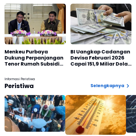
Pertumbuhan Daerah
Tahap Administrasi
& Mendorong
Lapangan Kerja
Menkeu Purbaya
BI Uangkap Cadangan
Dukung Perpanjangan
Devisa Februari 2026
Tenor Rumah Subsidi
Capai 151,9 Miliar Dolar
30 Tahun
AS
Informasi Peristiwa
Peristiwa
Selengkapnya