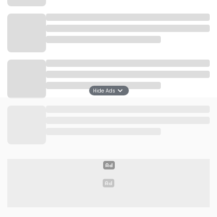
Hide Ads
Sementara itu, Konjen RI di New York akan bertugas
menggalang kegiatan perdagangan, keuangan,
serta investasi, dengan KBRI di Washington D.C.
sebagai pusat koordinasi.
Pernyataan tersebut disampaikan di tengah fase
baru hubungan dagang Indonesia dan Amerika