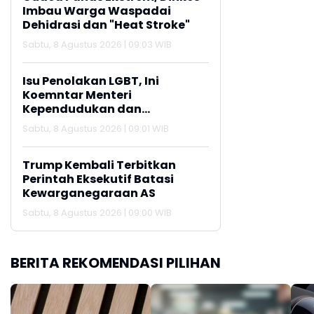
Imbau Warga Waspadai
Dehidrasi dan "Heat Stroke"
Sabtu, 8 Agustus 2026 | 09:03 WIB
Isu Penolakan LGBT, Ini
Koemntar Menteri
Kependudukan dan
Pembangunan Keluarga
Sabtu, 8 Agustus 2026 | 09:01 WIB
Trump Kembali Terbitkan
Perintah Eksekutif Batasi
Kewarganegaraan AS
Sabtu, 8 Agustus 2026 | 09:00 WIB
BERITA REKOMENDASI PILIHAN