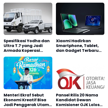
Spesifikasi Yodha dan
Xiaomi Hadirkan
Ultra T.7 yang Jadi
Smartphone, Tablet,
Armada Koperasi
dan Gadget Terbaru
Merah Putih
untuk Pasar Indonesia
Menteri Ekraf Sebut
Pansel Rilis 20 Nama
Ekonomi Kreatif Bisa
Kandidat Dewan
Jadi Penggerak Utama
Komisioner OJK Lolos