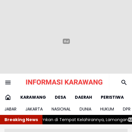
KARAWANG
DESA
DAERAH
PERISTIWA
JABAR
JAKARTA
NASIONAL
DUNIA
HUKUM
DPR
di Tempat Kelahirannya, Lamongan
Breaking News
Cuaca Panas Ekstrem, Di