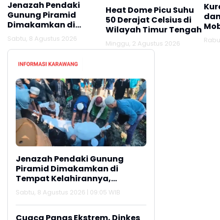
Jenazah Pendaki
Kur
Heat Dome Picu Suhu
Gunung Piramid
dan
50 Derajat Celsius di
Dimakamkan di
Mob
Wilayah Timur Tengah
Tempat Kelahirannya,
Hin
Sabtu, 8 Agustus 2026
Rabu,
Lamongan
Minggu, 2 Agustus 2026
Jag
Jenazah Pendaki Gunung
Piramid Dimakamkan di
Tempat Kelahirannya,
Lamongan
Sabtu, 8 Agustus 2026 | 09:05 WIB
Cuaca Panas Ekstrem, Dinkes