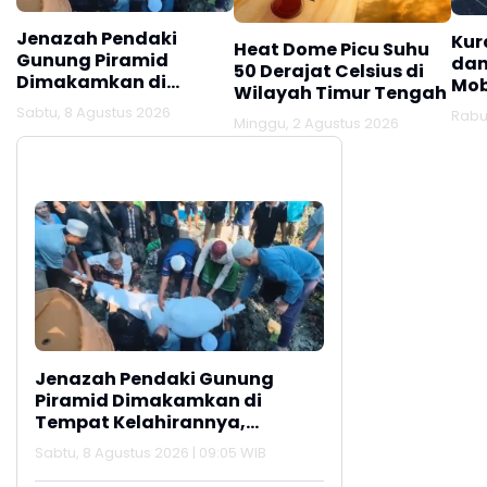
Jenazah Pendaki
Kur
Heat Dome Picu Suhu
Gunung Piramid
dan
50 Derajat Celsius di
Dimakamkan di
Mob
Wilayah Timur Tengah
Tempat Kelahirannya,
Hin
Sabtu, 8 Agustus 2026
Rabu,
Lamongan
Minggu, 2 Agustus 2026
Jag
Jenazah Pendaki Gunung
Piramid Dimakamkan di
Tempat Kelahirannya,
Lamongan
Sabtu, 8 Agustus 2026 | 09:05 WIB