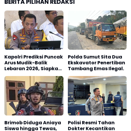
BERITA PILIHAN REDAKSI
Kapolri Prediksi Puncak
Polda Sumut Sita Dua
Arus Mudik-Balik
Ekskavator Penertiban
Lebaran 2026, Siapkan
Tambang Emas Ilegal.
Rekayasa Lalin
Brimob Diduga Aniaya
Polisi Resmi Tahan
Siswa hingga Tewas,
Dokter Kecantikan