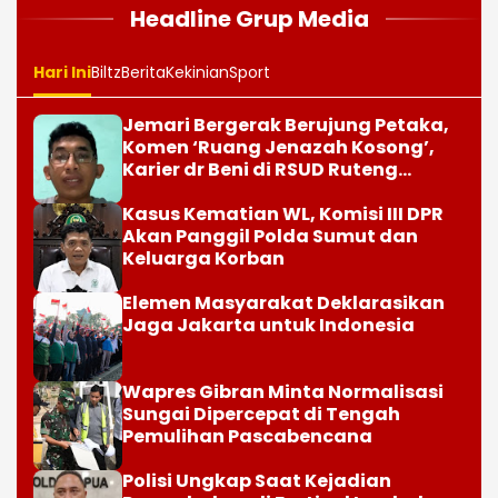
Headline Grup Media
Hari Ini
Biltz
Berita
Kekinian
Sport
Jemari Bergerak Berujung Petaka,
Komen ‘Ruang Jenazah Kosong’,
Karier dr Beni di RSUD Ruteng
Berakhir
Kasus Kematian WL, Komisi III DPR
Akan Panggil Polda Sumut dan
Keluarga Korban
Elemen Masyarakat Deklarasikan
Jaga Jakarta untuk Indonesia
Wapres Gibran Minta Normalisasi
Sungai Dipercepat di Tengah
Pemulihan Pascabencana
Polisi Ungkap Saat Kejadian