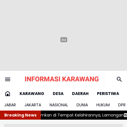
KARAWANG
DESA
DAERAH
PERISTIWA
JABAR
JAKARTA
NASIONAL
DUNIA
HUKUM
DPR
 di Tempat Kelahirannya, Lamongan
Breaking News
Cuaca Panas Ekstrem, Di