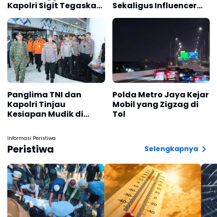
Kapolri Sigit Tegaskan
Sekaligus Influencer
Penegakan Hukum
Richard Lee
Transparan
Panglima TNI dan
Polda Metro Jaya Kejar
Kapolri Tinjau
Mobil yang Zigzag di
Kesiapan Mudik di
Tol
Pelabuhan Merak
Informasi Peristiwa
Peristiwa
Selengkapnya