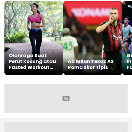
Olahraga Saat
G
Perut Kosong atau
AC Milan Tekuk AS
I
Fasted Workout
Roma Skor Tipis
Fa
,Apakah Aman
ke
Untuk Kesehatan?
2
Ini Penjelasannya