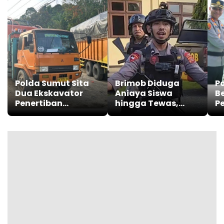
Polda Sumut Sita
Brimob Diduga
P
Dua Ekskavator
Aniaya Siswa
B
Penertiban
hingga Tewas,
P
Tambang Emas
Kapolri Sigit
Un
Ilegal.
Tegaskan
B
Penegakan Hukum
Be
Transparan