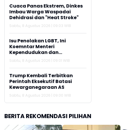
Cuaca Panas Ekstrem, Dinkes
Imbau Warga Waspadai
Dehidrasi dan "Heat Stroke"
Sabtu, 8 Agustus 2026 | 09:03 WIB
Isu Penolakan LGBT, Ini
Koemntar Menteri
Kependudukan dan
Pembangunan Keluarga
Sabtu, 8 Agustus 2026 | 09:01 WIB
Trump Kembali Terbitkan
Perintah Eksekutif Batasi
Kewarganegaraan AS
Sabtu, 8 Agustus 2026 | 09:00 WIB
BERITA REKOMENDASI PILIHAN