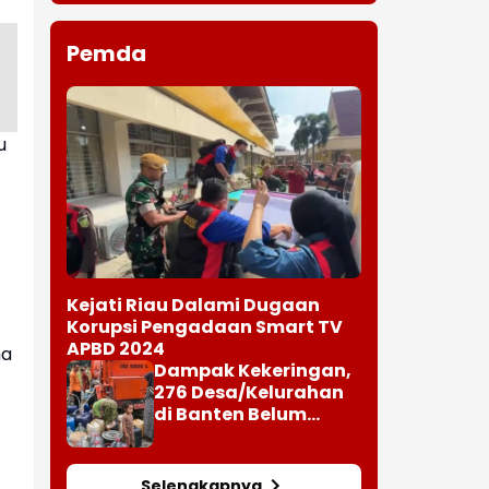
Pemda
u
Kejati Riau Dalami Dugaan
Korupsi Pengadaan Smart TV
APBD 2024
ma
Dampak Kekeringan,
276 Desa/Kelurahan
di Banten Belum
Terjangkau Air Bersih
Selengkapnya