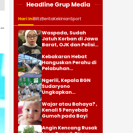
Headline Grup Media
.
Hari Ini
Biltz
Berita
Kekinian
Sport
4—
Waspada, Sudah
Jatuh Korban di Jawa
Barat, OJK dan Polisi
Ungkap Dugaan
Penipuan Modus Titip
Kebakaran Hebat
Limit Paylater
Hanguskan Perahu di
Pelabuhan
Karangsong
Indramayu
Ngeriii, Kepala BGN
Sudaryono
Ungkapkan
Diketemukan Ada 6
Juta Data Ganda
Wajar atau Bahaya? ,
Siswa Penerima MBG
Kenali 5 Penyebab
Gumoh pada Bayi
Angin Kencang Rusak