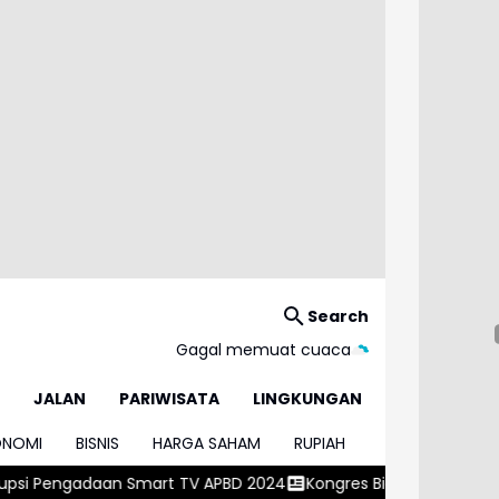
Search
Gagal memuat cuaca
JALAN
PARIWISATA
LINGKUNGAN
ONOMI
BISNIS
HARGA SAHAM
RUPIAH
mart TV APBD 2024
Kongres Biasa PSSI 2026 Sepakati Pemilihan 