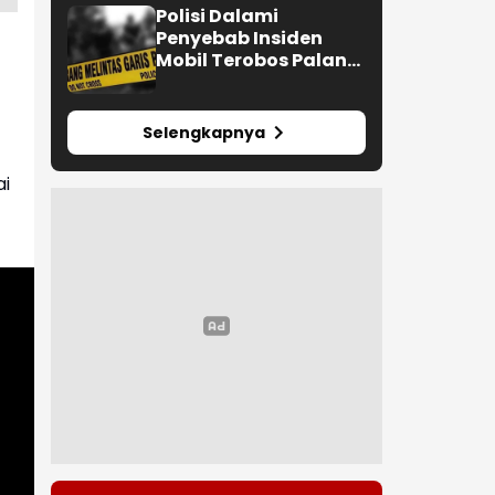
Polisi Dalami
Penyebab Insiden
Mobil Terobos Palang
Parkir di Metro
Bandung
Selengkapnya
ai