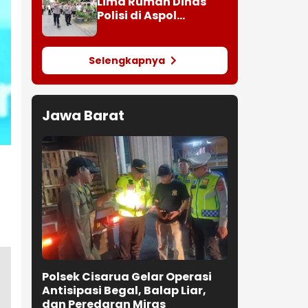
Lima Rumah Dinas
Polisi di Aspol
Lamteumen
Selengkapnya
Jawa Barat
Polsek Cisarua Gelar Operasi
Antisipasi Begal, Balap Liar,
dan Peredaran Miras