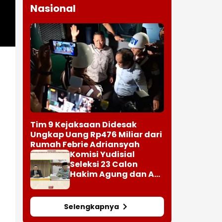
Nasional
Tim 9 Kejaksaan Didesak
Ungkap Uang Rp476 Miliar dari
Rumah Febrie Adriansyah
Komisi Yudisial
Seleksi 23 Calon
Hakim Agung dan Ad
Hoc MA
Selengkapnya