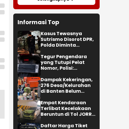
Informasi Top
Kasus Tewasnya
Sutrismo Disorot DPR,
Polda Diminta
Transparan dan
Profesional
Tegur Pengendara
yang Tutupi Pelat
Nomor, Polisi:
Penindakan Bakal
Diperketat!
Dampak Kekeringan,
276 Desa/Kelurahan
di Banten Belum
Terjangkau Air Bersih
Empat Kendaraan
Terlibat Kecelakaan
Beruntun di Tol JORR
Pasar Rebo, Tak Ada
Korban
Daftar Harga Tiket