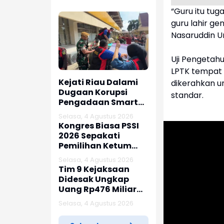
“Guru itu tug
guru lahir g
Nasaruddin U
Uji Pengetahu
LPTK tempat 
Kejati Riau Dalami
dikerahkan u
Dugaan Korupsi
standar.
Pengadaan Smart
TV APBD 2024
Selasa, 4 Agustus 2026
Kongres Biasa PSSI
2026 Sepakati
Pemilihan Ketum
Digelar Juli 2027
Selasa, 4 Agustus 2026
Tim 9 Kejaksaan
Didesak Ungkap
Uang Rp476 Miliar
dari Rumah Febrie
Selasa, 4 Agustus 2026
Adriansyah