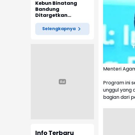
Banten Belum
Kebun Binatang
Terjangkau Air
Bandung
Bersih
Ditargetkan
Kembali Dibuka
Akhir 2026
Selengkapnya
Menteri Aga
Program ini 
unggul yang 
bagian dari 
Info Terbaru