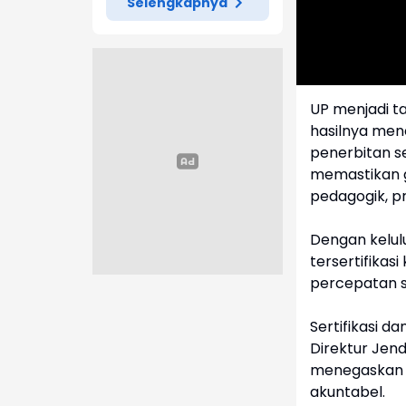
Selengkapnya
UP menjadi ta
hasilnya men
penerbitan se
memastikan 
pedagogik, pr
Dengan kelul
tersertifika
percepatan si
Sertifikasi d
Direktur Jen
menegaskan b
akuntabel.