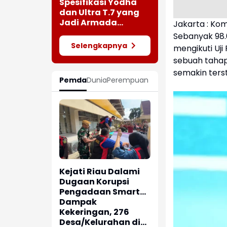
Suplay Warga
Spesifikasi Yodha
Terdampak Air
dan Ultra T.7 yang
Bersih
Jadi Armada
Jakarta : Ko
Koperasi Merah
Sebanyak 98.
Putih
Selengkapnya
mengikuti Uj
sebuah tahap
semakin terst
Pemda
Dunia
Perempuan
Kejati Riau Dalami
Dugaan Korupsi
Pengadaan Smart
TV APBD 2024
Dampak
Kekeringan, 276
Desa/Kelurahan di