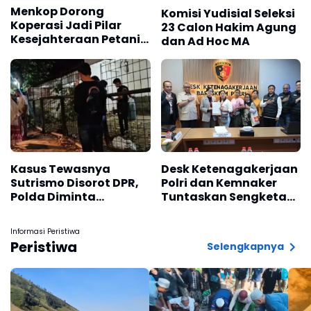
Menkop Dorong
Komisi Yudisial Seleksi
Koperasi Jadi Pilar
23 Calon Hakim Agung
Kesejahteraan Petani
dan Ad Hoc MA
Kopi
Kasus Tewasnya
Desk Ketenagakerjaan
Sutrismo Disorot DPR,
Polri dan Kemnaker
Polda Diminta
Tuntaskan Sengketa
Transparan dan
PHK 134 Pekerja
Profesional
Informasi Peristiwa
Peristiwa
Selengkapnya