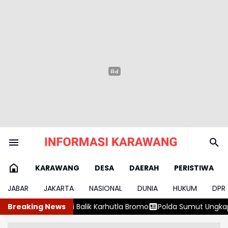
KARAWANG
DESA
DAERAH
PERISTIWA
JABAR
JAKARTA
NASIONAL
DUNIA
HUKUM
DPR
ik Karhutla Bromo
Breaking News
Polda Sumut Ungkap 169,6 Kg Ganja di Sung