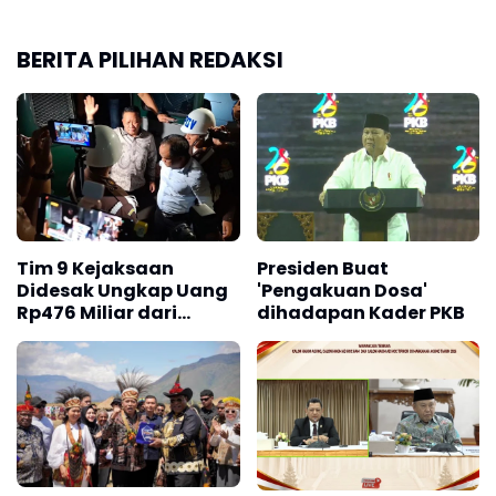
BERITA PILIHAN REDAKSI
Tim 9 Kejaksaan
Presiden Buat
Didesak Ungkap Uang
'Pengakuan Dosa'
Rp476 Miliar dari
dihadapan Kader PKB
Rumah Febrie
Adriansyah