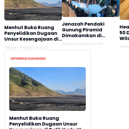
Jenazah Pendaki
Hea
Menhut Buka Ruang
Gunung Piramid
50 
Penyelidikan Dugaan
Dimakamkan di
Wil
Unsur Kesengajaan di
Tempat Kelahirannya,
Sabtu, 8 Agustus 2026
Balik Karhutla Bromo
Lamongan
Ming
Minggu, 9 Agustus 2026
Menhut Buka Ruang
Penyelidikan Dugaan Unsur