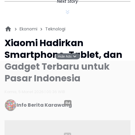
Next Story
Ekonomi
Teknologi
Xiaomi Hadirkan
Smartphone, Tablet, dan
Hide Ads
Gadget Terbaru untuk
Pasar Indonesia
Kamis, 5 Maret 2026 | 00:36 WIB
Info Berita Karawang