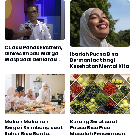
Cuaca Panas Ekstrem,
Dinkes Imbau Warga
Ibadah Puasa Bisa
Waspadai Dehidrasi
Bermanfaat bagi
dan "Heat Stroke"
Kesehatan Mental Kita
Makan Makanan
Kurang Serat saat
Bergizi Seimbang saat
Puasa Bisa Picu
Sahur Bisa Bantu
Masalah Pencernaan