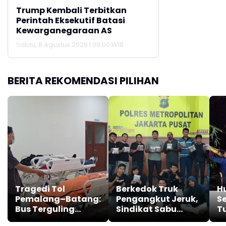
Trump Kembali Terbitkan
Perintah Eksekutif Batasi
Kewarganegaraan AS
Sabtu, 8 Agustus 2026 | 09:00 WIB
BERITA REKOMENDASI PILIHAN
Tragedi Tol
Berkedok Truk
H
Pemalang–Batang:
Pengangkut Jeruk,
S
Bus Terguling
Sindikat Sabu
T
Renggut Empat
Ditangkap Polisi
T