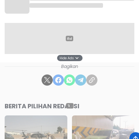
jiwa warga sipil.
Sebagai balasan, Iran meluncurkan serangan rudal
ke wilayah Israel dan fasilitas militer AS di Timur
Tengah.
Hide Ads
Bagikan
Sumber: SPU
BERITA PILIHAN REDAKSI