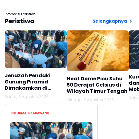
Cegah Ngantuk
Seperti Sembelit
Informasi Peristiwa
Peristiwa
Selengkapnya
Jenazah Pendaki
Kur
Heat Dome Picu Suhu
Gunung Piramid
dan
50 Derajat Celsius di
Dimakamkan di
Mob
Wilayah Timur Tengah
Tempat Kelahirannya,
Hin
Sabtu, 8 Agustus 2026
Rabu,
Lamongan
Minggu, 2 Agustus 2026
Jag