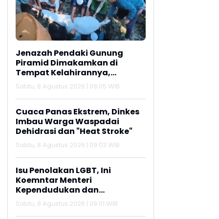
Jenazah Pendaki Gunung
Piramid Dimakamkan di
Tempat Kelahirannya,
Lamongan
Sabtu, 8 Agustus 2026 | 09:05 WIB
Cuaca Panas Ekstrem, Dinkes
Imbau Warga Waspadai
Dehidrasi dan "Heat Stroke"
Sabtu, 8 Agustus 2026 | 09:03 WIB
Isu Penolakan LGBT, Ini
Koemntar Menteri
Kependudukan dan
Pembangunan Keluarga
Sabtu, 8 Agustus 2026 | 09:01 WIB