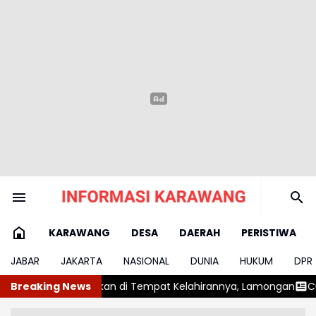
KARAWANG
DESA
DAERAH
PERISTIWA
JABAR
JAKARTA
NASIONAL
DUNIA
HUKUM
DPR
Tempat Kelahirannya, Lamongan
Breaking News
Cuaca Panas Ekstrem, Dinkes