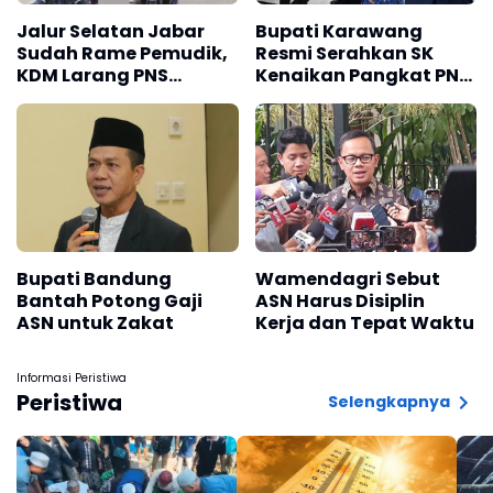
Jalur Selatan Jabar
Bupati Karawang
Sudah Rame Pemudik,
Resmi Serahkan SK
KDM Larang PNS
Kenaikan Pangkat PNS,
Gunakan Mobil Dinas
CPNS STTD dan Ambil
Untuk Mudik
Sumpah Pejabat
Fungsional
Bupati Bandung
Wamendagri Sebut
Bantah Potong Gaji
ASN Harus Disiplin
ASN untuk Zakat
Kerja dan Tepat Waktu
Informasi Peristiwa
Peristiwa
Selengkapnya