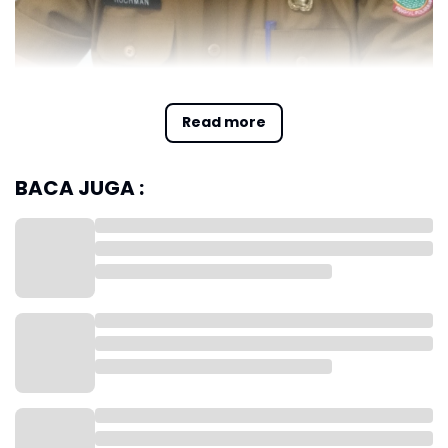
Read more
BACA JUGA :
Foto: Rohman
"Ada program asuransi pertanian yang disiapkan untuk petani.
Jadi jika mereka mengalami gagal panen, misalnya, bisa
mendapatkan ganti rugi dari asuransi itu," kata Kepala Dinas
Pertanian dan Ketahanan Pangan Karawang Rohman, di
Karawang, Minggu.