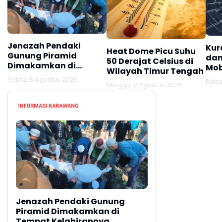
Jenazah Pendaki
Kur
Heat Dome Picu Suhu
Gunung Piramid
dan
50 Derajat Celsius di
Dimakamkan di
Mob
Wilayah Timur Tengah
Tempat Kelahirannya,
Hin
Sabtu, 8 Agustus 2026
Rabu,
Lamongan
Minggu, 2 Agustus 2026
Jag
Jenazah Pendaki Gunung
Piramid Dimakamkan di
Tempat Kelahirannya,