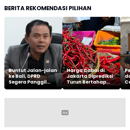
BERITA REKOMENDASI PILIHAN
Buntut Jalan-jalan
Harga Cabai di
P
ke Bali, DPRD
Jakarta Diprediksi
da
Segera Panggil
Turun Bertahap
C
Disnaskertrans
dalam Dua Pekan
Ne
Kabupaten
T
Karawang