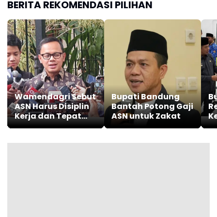
BERITA REKOMENDASI PILIHAN
Wamendagri Sebut
Bupati Bandung
B
ASN Harus Disiplin
Bantah Potong Gaji
R
Kerja dan Tepat
ASN untuk Zakat
K
Waktu
P
A
P