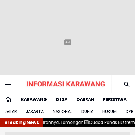
KARAWANG
DESA
DAERAH
PERISTIWA
JABAR
JAKARTA
NASIONAL
DUNIA
HUKUM
DPR
annya, Lamongan
Breaking News
Cuaca Panas Ekstrem, Dinkes Imbau Warga Wa