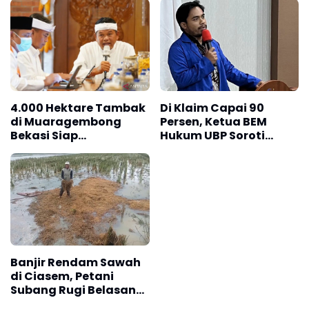
Kerugian Puluhan Juta
Target tersebut mengalami kenaikan signifikan dibandingkan
dengan tahun sebelumnya yang hanya mencapai 1,2 juta ton.
Rohman menyampaikan, sebagai satu strategi untuk mencapai
4.000 Hektare Tambak
Di Klaim Capai 90
di Muaragembong
Persen, Ketua BEM
target tersebut adalah mendorong petani agar meningkatkan
Bekasi Siap
Hukum UBP Soroti
frekuensi tanam dari dua kali menjadi tiga kali dalam setahun.
Direvitalisasi
Masalah Dugaan
(Antara)
Penyerobotan Lahan
Warga Oleh Pemkab
Karawang
Banjir Rendam Sawah
di Ciasem, Petani
Subang Rugi Belasan
Juta per Hektare