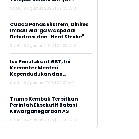
Lamongan
Sabtu, 8 Agustus 2026 | 09:05 WIB
Cuaca Panas Ekstrem, Dinkes
Imbau Warga Waspadai
Dehidrasi dan "Heat Stroke"
Sabtu, 8 Agustus 2026 | 09:03 WIB
Isu Penolakan LGBT, Ini
Koemntar Menteri
Kependudukan dan
Pembangunan Keluarga
Sabtu, 8 Agustus 2026 | 09:01 WIB
Trump Kembali Terbitkan
Perintah Eksekutif Batasi
Kewarganegaraan AS
Sabtu, 8 Agustus 2026 | 09:00 WIB