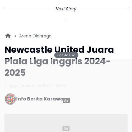
Next Story
Arena Olahraga
Newcastle United Juara
Hide Ads
Piala Liga Inggris 2024-
2025
Minggu, 16 Maret 2025 | 22:01 WIB
Info Berita Karawang