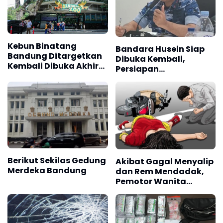
Kebun Binatang
Bandara Husein Siap
Bandung Ditargetkan
Dibuka Kembali,
Kembali Dibuka Akhir
Persiapan
2026
Infrastruktur Capai 95
Persen
Berikut Sekilas Gedung
Akibat Gagal Menyalip
Merdeka Bandung
dan Rem Mendadak,
Pemotor Wanita
Meninggal Dunia
Terlindas Truk