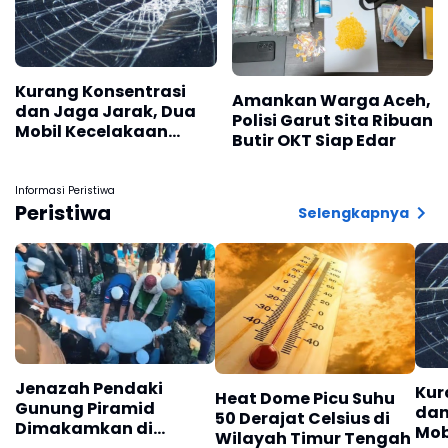
Kurang Konsentrasi
Amankan Warga Aceh,
dan Jaga Jarak, Dua
Polisi Garut Sita Ribuan
Mobil Kecelakaan
Butir OKT Siap Edar
Hingga Terbalik di Tol
Jagorawi Km 39
Informasi Peristiwa
Peristiwa
Selengkapnya
Jenazah Pendaki
Kur
Heat Dome Picu Suhu
Gunung Piramid
dan
50 Derajat Celsius di
Dimakamkan di
Mob
Wilayah Timur Tengah