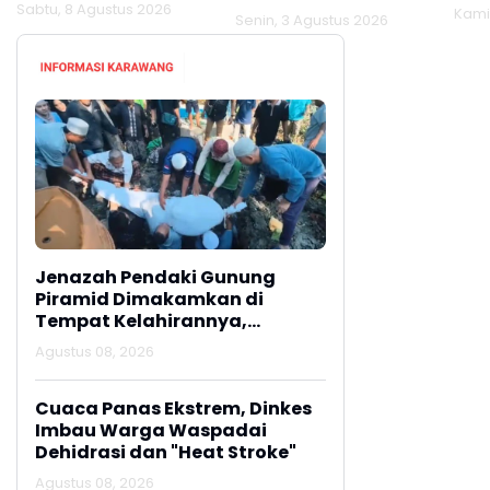
Tempat Kelahirannya,
Hin
Sabtu, 8 Agustus 2026
Kamis
Lamongan
Senin, 3 Agustus 2026
Jag
Jenazah Pendaki Gunung
Piramid Dimakamkan di
Tempat Kelahirannya,
Lamongan
Agustus 08, 2026
Cuaca Panas Ekstrem, Dinkes
Imbau Warga Waspadai
Dehidrasi dan "Heat Stroke"
Agustus 08, 2026