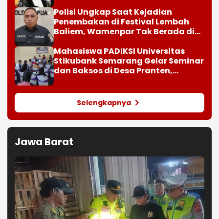
Polisi Ungkap Saat Kejadian
Penembakan di Festival Lembah
Baliem, Wamenpar Tak Berada di
Lokasi
Mahasiswa PADIKSI Universitas
Stikubank Semarang Gelar Seminar
dan Baksos di Desa Pranten,
Purwodadi
Selengkapnya
Jawa Barat