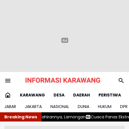
KARAWANG
DESA
DAERAH
PERISTIWA
JABAR
JAKARTA
NASIONAL
DUNIA
HUKUM
DPR
ahirannya, Lamongan
Breaking News
Cuaca Panas Ekstrem, Dinkes Imbau War