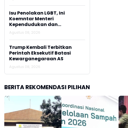
Isu Penolakan LGBT, Ini
Koemntar Menteri
Kependudukan dan
Pembangunan Keluarga
Agustus 08, 2026
Trump Kembali Terbitkan
Perintah Eksekutif Batasi
Kewarganegaraan AS
Agustus 08, 2026
BERITA REKOMENDASI PILIHAN